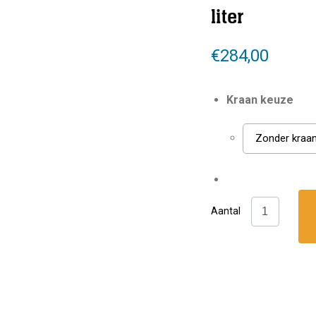
liter
€
284,00
Kraan keuze
Zonder kraa
Mono
Aantal
cilinder
staal
/
10
liter