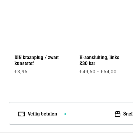
DIN kraanplug / zwart
H-aansluiting, links
kunststof
230 bar
Prijskl
€
3,95
€
49,50
-
€
54,00
€49,50
tot
Meer info
Meer info
€54,00
Veilig betalen
Snel