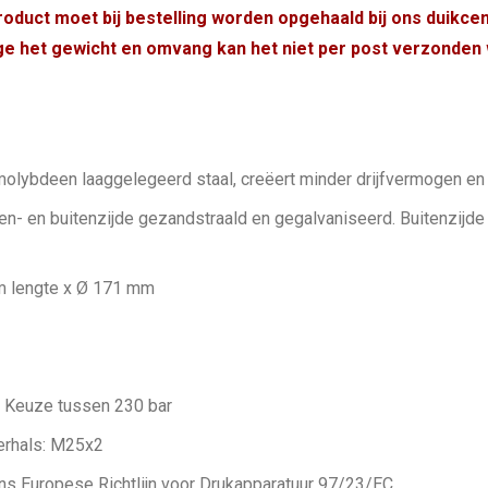
aantal
product moet bij bestelling worden opgehaald bij ons duikce
e het gewicht en omvang kan het niet per post verzonden
olybdeen laaggelegeerd staal, creëert minder drijfvermogen en 
en- en buitenzijde gezandstraald en gegalvaniseerd. Buitenzijde
m lengte x Ø 171 mm
 Keuze tussen 230 bar
derhals: M25x2
ens Europese Richtlijn voor Drukapparatuur 97/23/EC