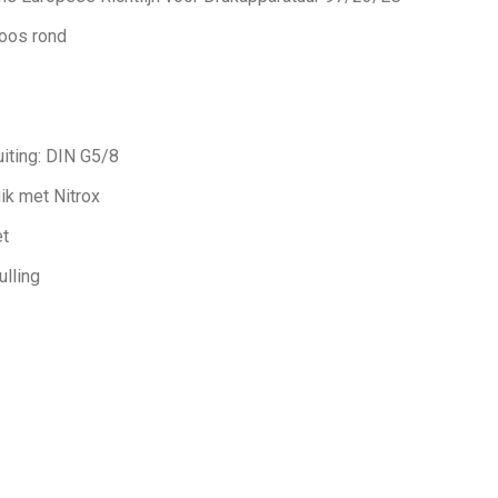
oos rond
iting: DIN G5/8
ik met Nitrox
et
ulling