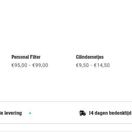
Personal Filter
Cilindernetjes
Prijsklasse:
Prijsklas
€
95,00
-
€
99,00
€
9,50
-
€
14,50
€95,00
€9,50
asse:
tot
tot
Meer info
Meer info
€99,00
€14,50
le levering
14 dagen bedenktijd