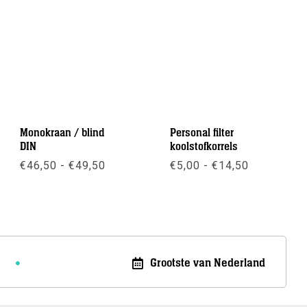
Monokraan / blind
Personal filter
DIN
koolstofkorrels
se:
Prijsklasse:
Prijsklass
€
46,50
-
€
49,50
€
5,00
-
€
14,50
€46,50
€5,00
tot
tot
Meer info
Meer info
€49,50
€14,50
Grootste van Nederland