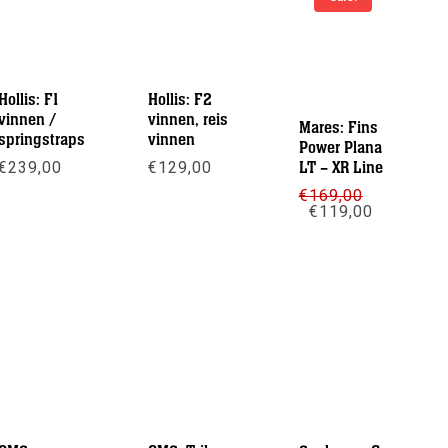
Hollis: F1
Hollis: F2
vinnen /
vinnen, reis
Mares: Fins
springstraps
vinnen
Power Plana
€
239,00
€
129,00
LT – XR Line
€
169,00
Meer info
Meer info
Oorspronkelijke
Huidige
€
119,00
prijs
prijs
was:
is:
Meer info
€169,00.
€119,00.