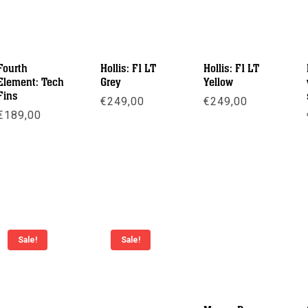
Fourth
Hollis: F1 LT
Hollis: F1 LT
Element: Tech
Grey
Yellow
Fins
€
249,00
€
249,00
€
189,00
Meer info
Meer info
Meer info
Sale!
Sale!