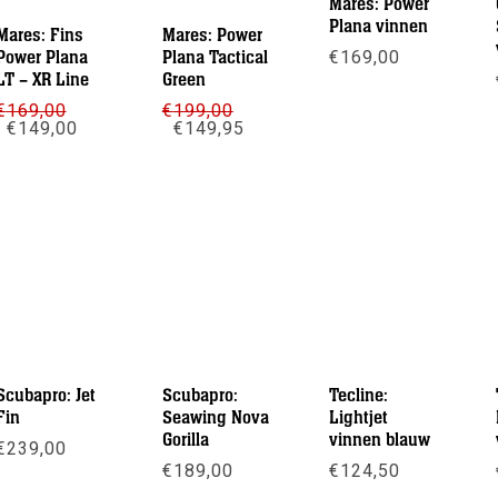
Mares: Power
Plana vinnen
Mares: Fins
Mares: Power
Power Plana
Plana Tactical
€
169,00
LT – XR Line
Green
Meer info
€
169,00
€
199,00
Oorspronkelijke
Huidige
Oorspronkelijke
Huidige
€
149,00
€
149,95
prijs
prijs
prijs
prijs
was:
is:
was:
is:
Meer info
Meer info
€169,00.
€149,00.
€199,00.
€149,95.
Scubapro: Jet
Scubapro:
Tecline:
Fin
Seawing Nova
Lightjet
Gorilla
vinnen blauw
€
239,00
€
189,00
€
124,50
Meer info