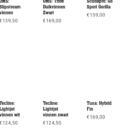
OMS:
OMS: Tribe
Scubapro: Go
Slipstream
Duikvinnen
Sport Gorilla
vinnen
Zwart
€
159,00
€
139,50
€
169,00
Meer info
Meer info
Meer info
Tecline:
Tecline:
Tusa: Hybrid
Lightjet
Lightjet
Fin
vinnen wit
vinnen zwart
€
169,00
€
124,50
€
124,50
Meer info