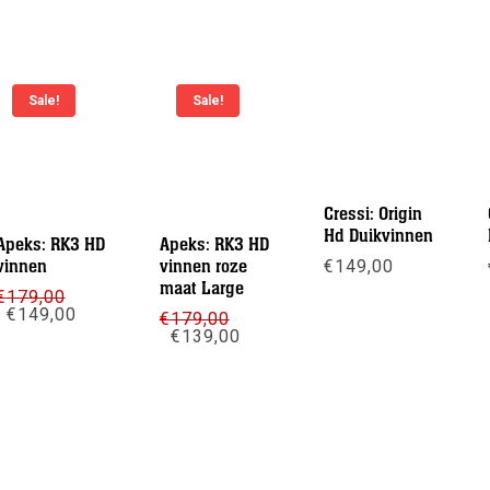
Sale!
Sale!
Cressi: Origin
Hd Duikvinnen
Apeks: RK3 HD
Apeks: RK3 HD
vinnen
vinnen roze
€
149,00
maat Large
€
179,00
Meer info
Oorspronkelijke
Huidige
€
149,00
€
179,00
prijs
prijs
Oorspronkelijke
Huidige
€
139,00
was:
is:
prijs
prijs
Meer info
€179,00.
€149,00.
was:
is:
Meer info
€179,00.
€139,00.