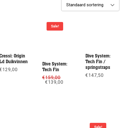
Standaard sortering
Sale!
Cressi: Origin
Dive System:
Ld Duikvinnen
Tech Fin /
Dive System:
springstraps
€
129,00
Tech Fin
€
147,50
€
159,00
Meer info
Oorspronkelijke
Huidige
€
139,00
prijs
prijs
Meer info
was:
is:
Meer info
€159,00.
€139,00.
Sale!