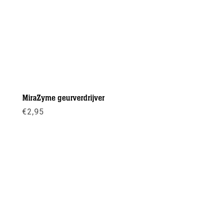
MiraZyme geurverdrijver
€
2,95
Meer info