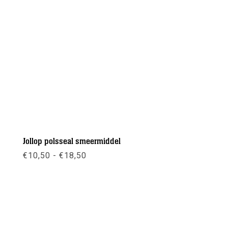
Jollop polsseal smeermiddel
Prijsklasse:
€
10,50
-
€
18,50
€10,50
tot
€18,50
Meer info