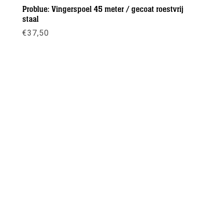
Problue: Vingerspoel 45 meter / gecoat roestvrij
staal
€
37,50
Meer info