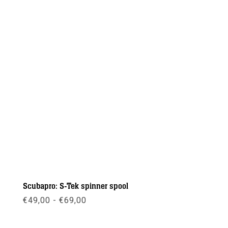
Scubapro: S-Tek spinner spool
Prijsklasse:
€
49,00
-
€
69,00
€49,00
tot
€69,00