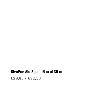
DivePro: Alu Spool 15 m of 30 m
Prijsklasse:
€
29,95
-
€
32,50
€29,95
tot
€32,50
Meer info