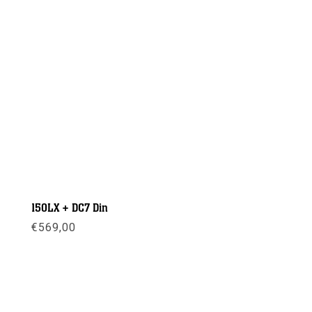
150LX + DC7 Din
€
569,00
Meer info