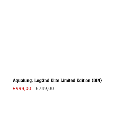
Aqualung: Leg3nd Elite Limited Edition (DIN)
Oorspronkelijke
Huidige
€
999,00
€
749,00
prijs
prijs
was:
is:
€999,00.
€749,00.
Meer info