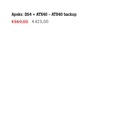
Apeks: DS4 + ATX40 – ATX40 backup
Oorspronkelijke
Huidige
€
569,00
€
425,00
prijs
prijs
was:
is:
€569,00.
€425,00.
Meer info