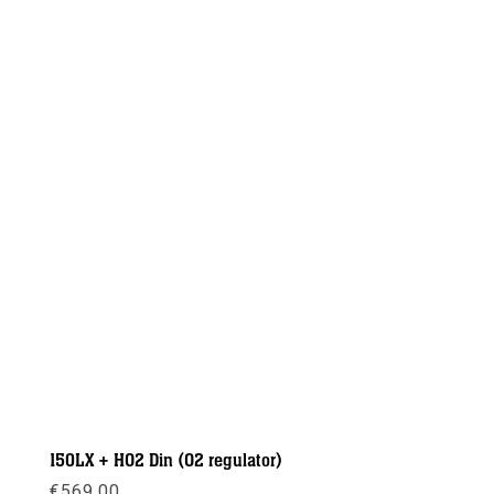
150LX + HO2 Din (O2 regulator)
€
569,00