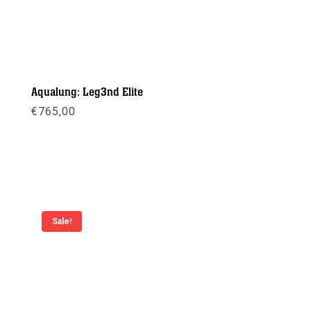
Aqualung: Leg3nd Elite
€
765,00
Meer info
Sale!