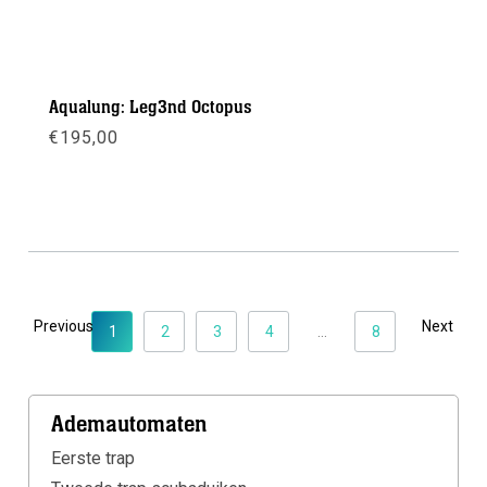
Aqualung: Leg3nd Octopus
€
195,00
Meer info
Previous
Next
1
2
3
4
...
8
Ademautomaten
Eerste trap