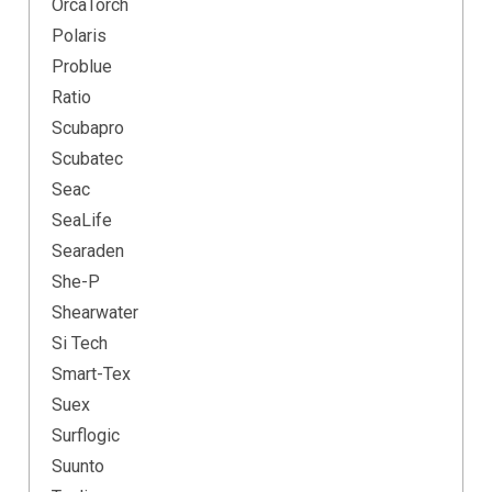
OrcaTorch
Polaris
Problue
Ratio
Scubapro
Scubatec
Seac
SeaLife
Searaden
She-P
Shearwater
Si Tech
Smart-Tex
Suex
Surflogic
Suunto