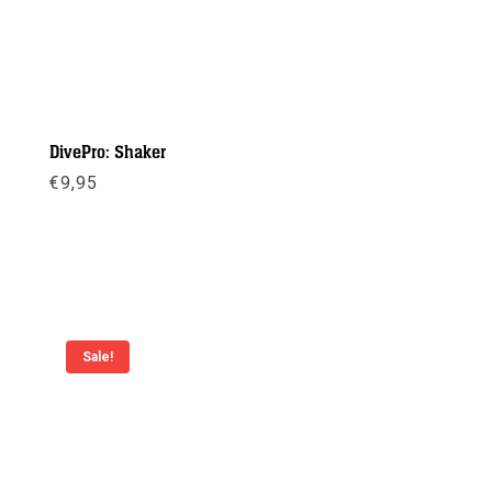
DivePro: Shaker
€
9,95
Meer info
Sale!