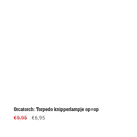
Orcatorch: Torpedo knipperlampje op=op
Oorspronkelijke
Huidige
€
9,95
€
6,95
prijs
prijs
was:
is:
€9,95.
€6,95.
Meer info