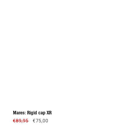
Mares: Rigid cap XR
Oorspronkelijke
Huidige
€
89,95
€
75,00
prijs
prijs