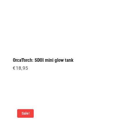
OrcaTorch: SD01 mini glow tank
€
18,95
Meer info
Sale!