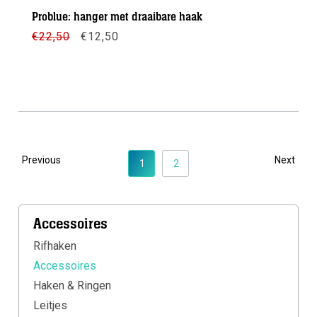
Problue: hanger met draaibare haak
Oorspronkelijke
Huidige
€
22,50
€
12,50
prijs
prijs
was:
is:
€22,50.
€12,50.
Meer info
Previous
Next
1
2
Accessoires
Rifhaken
Accessoires
Haken & Ringen
Leitjes