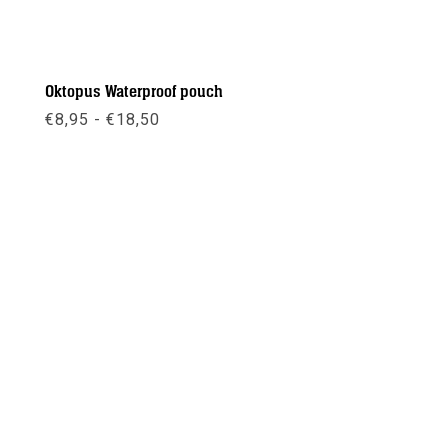
Oktopus Waterproof pouch
Prijsklasse:
€
8,95
-
€
18,50
€8,95
tot
€18,50
Meer info