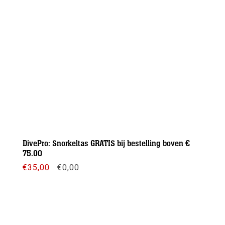
DivePro: Snorkeltas GRATIS bij bestelling boven €
75.00
Oorspronkelijke
Huidige
€
35,00
€
0,00
prijs
prijs
was:
is:
€35,00.
€0,00.
Meer info