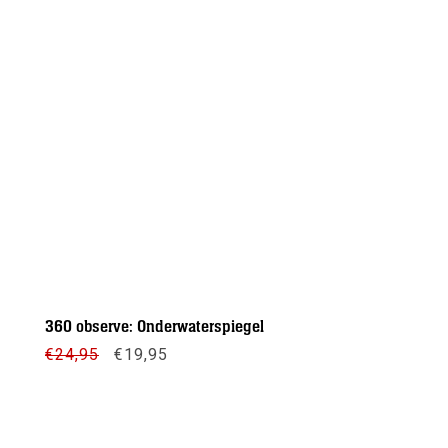
360 observe: Onderwaterspiegel
Oorspronkelijke
Huidige
€
24,95
€
19,95
prijs
prijs
was:
is:
€24,95.
€19,95.
Meer info