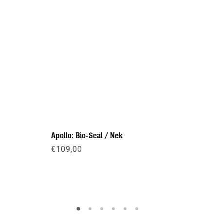
Apollo: Bio-Seal / Nek
Mondstuk
Apeks
€
109,00
€
12,50
Meer info
Meer inf