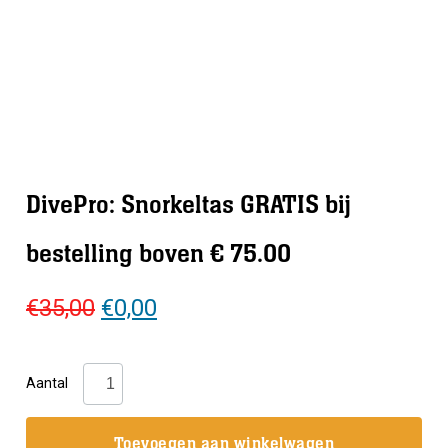
DivePro: Snorkeltas GRATIS bij
bestelling boven € 75.00
Oorspronkelijke
Huidige
€
35,00
€
0,00
prijs
prijs
was:
is:
DivePro:
Aantal
€35,00.
€0,00.
Snorkeltas
GRATIS
Toevoegen aan winkelwagen