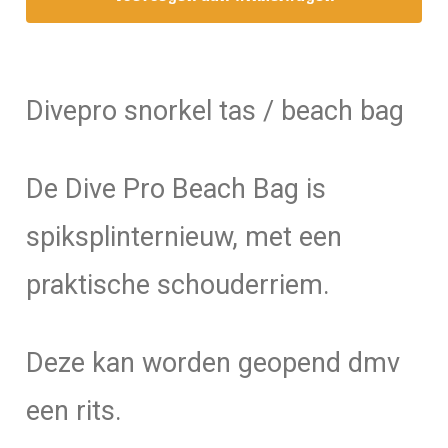
bij
bestelling
boven
€
Divepro snorkel tas / beach bag
75.00
aantal
De Dive Pro Beach Bag is
spiksplinternieuw, met een
praktische schouderriem.
Deze kan worden geopend dmv
een rits.