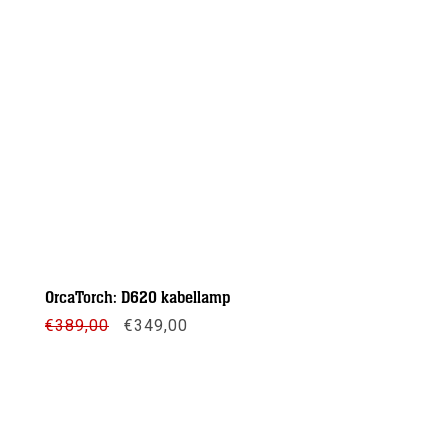
OrcaTorch: D620 kabellamp
Oorspronkelijke
Huidige
€
389,00
€
349,00
prijs
prijs
was:
is:
€389,00.
€349,00.
Meer info