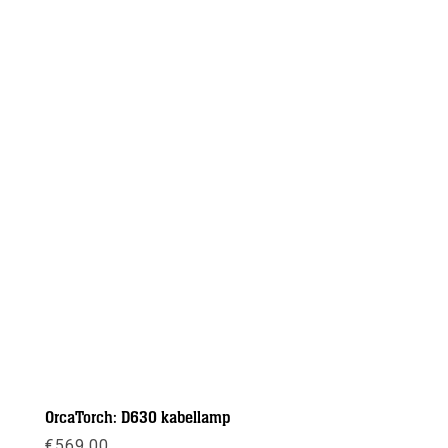
OrcaTorch: D630 kabellamp
€
569,00