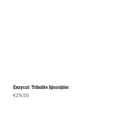
Eezycut: Tribolite lijnsnijder
€
29,50
Meer info