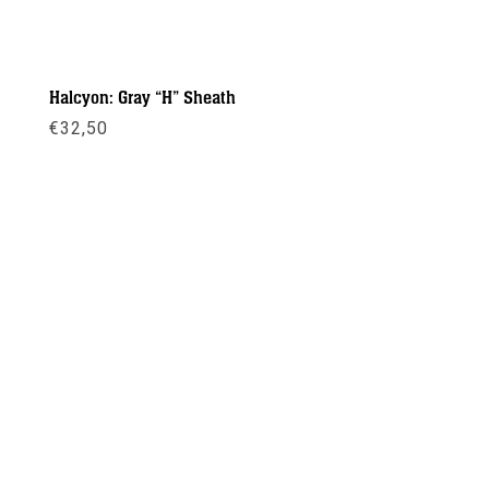
Halcyon: Gray “H” Sheath
€
32,50
Meer info