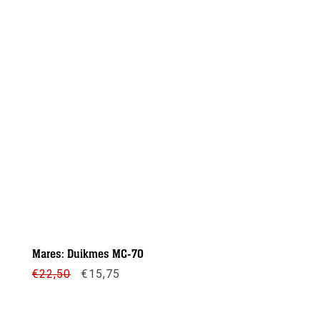
Mares: Duikmes MC-70
Oorspronkelijke
Huidige
€
22,50
€
15,75
prijs
prijs
was:
is:
€22,50.
€15,75.
Meer info