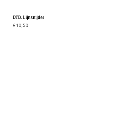
DTD: Lijnsnijder
€
10,50
Meer info