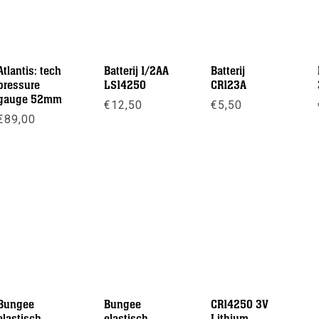
Atlantis: tech
Batterij 1/2AA
Batterij
pressure
LS14250
CR123A
gauge 52mm
€
12,50
€
5,50
€
89,00
Meer info
Meer info
Meer info
Bungee
Bungee
CR14250 3V