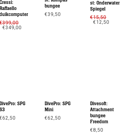
st: Kompas
Cressi:
st: Onderwater
bungee
Raffaello
Spiegel
duikcomputer
€
39,50
€
15,50
Oorspronkelijke
Huidige
€
12,50
€
399,00
Meer info
prijs
prijs
Oorspronkelijke
Huidige
€
349,00
was:
is:
prijs
prijs
Meer info
€15,50.
€12,50.
was:
is:
Meer info
€399,00.
€349,00.
DivePro: SPG
DivePro: SPG
Divesoft:
63
Mini
Attachment
bungee
€
62,50
€
62,50
Freedom
Meer info
Meer info
€
8,50