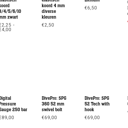
elastisch
elastisch
Lithium
koord
koord 4 mm
€
6,50
3/4/5/6/10
diverse
mm zwart
kleuren
Meer info
€
2,25
-
€
2,50
Prijsklasse:
€
4,00
€2,25
Meer info
tot
Meer info
€4,00
Digital
DivePro: SPG
DivePro: SPG
Pressure
360 52 mm
52 Tech with
Gauge 250 bar
swivel bolt
hook
€
89,00
€
69,00
€
69,00