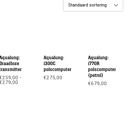
Standaard sortering
Aqualung:
Aqualung:
Aqualung:
Draadloze
i300C
i770R
transmitter
polscomputer
polscomputer
(petrol)
€
259,00
-
€
275,00
Prijsklasse:
€
279,00
€
679,00
€259,00
Meer info
tot
Meer info
Meer info
€279,00