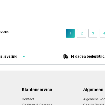
Meer info
Meer info
Meer info
evious
1
2
3
le levering
14 dagen bedenktijd
Klantenservice
Algemeen
Contact
Algemene vo