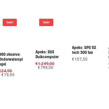
Sale!
Sale!
Apeks: SPG 52
Apeks: DSX
tech 300 bar
360 observe:
Duikcomputer
Onderwaterspi
€
107,50
€
1.249,00
egel
Oorspronkelijke
Huidige
€
799,00
Meer info
€
24,95
prijs
prijs
Oorspronkelijke
Huidige
€
19,95
was:
is:
Meer info
prijs
prijs
€1.249,00.
€799,00.
was:
is:
Meer info
€24,95.
€19,95.