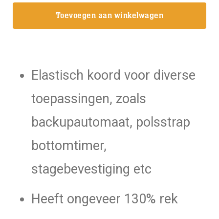
koord
Toevoegen aan winkelwagen
3/4/5/6/10
mm
zwart
aantal
Elastisch koord voor diverse
toepassingen, zoals
backupautomaat, polsstrap
bottomtimer,
stagebevestiging etc
Heeft ongeveer 130% rek