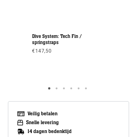
Dive System: Tech Fin /
DTD: Arro
springstraps
€
1,00
€
147,50
Meer inf
Meer info
Veilig betalen
Snelle levering
14 dagen bedenktijd