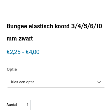
Bungee elastisch koord 3/4/5/6/10
mm zwart
Prijsklasse:
€
2,25
-
€
4,00
€2,25
tot
Optie
€4,00
Kies een optie
Bungee
Aantal
elastisch