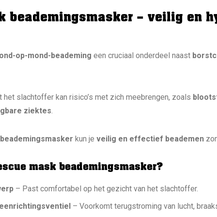
 beademingsmasker – veilig en h
ond-op-mond-beademing
een cruciaal onderdeel naast
borst
t het slachtoffer kan risico’s met zich meebrengen, zoals
bloots
agbare ziektes
.
 beademingsmasker
kun je
veilig en effectief beademen
zon
 rescue mask beademingsmasker?
werp
– Past comfortabel op het gezicht van het slachtoffer.
eenrichtingsventiel
– Voorkomt terugstroming van lucht, braaks