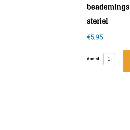
beademings
steriel
€
5,95
Ambu:
Aantal
Rescue
mask
beademing
niet
steriel
aantal