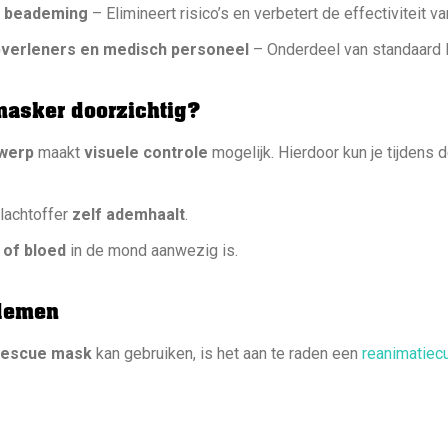
e beademing
– Elimineert risico’s en verbetert de effectiviteit va
pverleners en medisch personeel
– Onderdeel van standaard 
masker doorzichtig?
twerp
maakt
visuele controle
mogelijk. Hierdoor kun je tijdens
slachtoffer
zelf ademhaalt
.
 of bloed
in de mond aanwezig is.
ademen
rescue mask
kan gebruiken, is het aan te raden een
reanimatiec