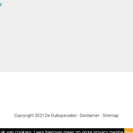
l
Copryright 2021 De Duikspecialist
-
Disclaimer
-
Sitemap
ik van cookies. Lees hierover meer op onze privacy pagina.
Acc