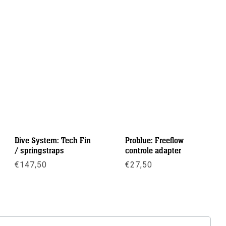
Dive System: Tech Fin
Problue: Freeflow
/ springstraps
controle adapter
€
147,50
€
27,50
Meer info
Meer info