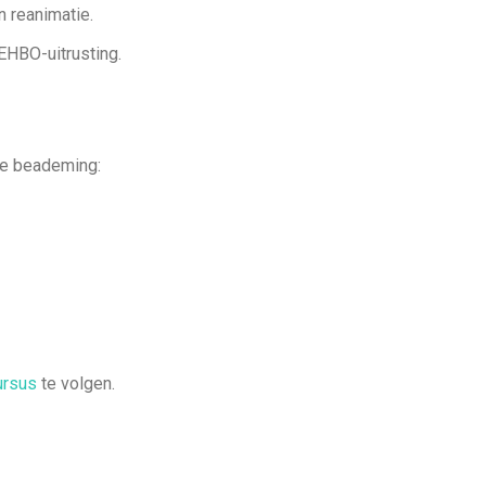
n reanimatie.
EHBO-uitrusting.
 de beademing:
ursus
te volgen.