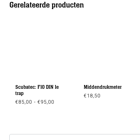
Gerelateerde producten
Scubatec: F10 DIN 1e
Middendrukmeter
trap
€
18,50
Prijsklasse:
€
85,00
-
€
95,00
€85,00
Meer info
tot
Meer info
€95,00