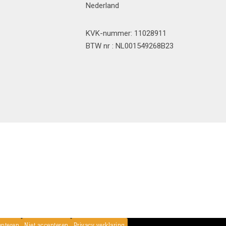
Nederland
KVK-nummer: 11028911
BTW nr : NL001549268B23
epteren
Niet accepteren
Privacy verklaring