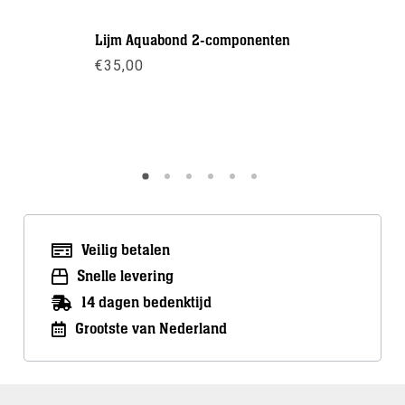
Lijm Aquabond 2-componenten
Inflator v
handvat
€
35,00
€
9,50
Meer info
Meer inf
Veilig betalen
Snelle levering
14 dagen bedenktijd
Grootste van Nederland