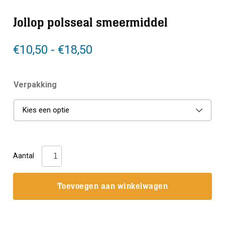
Jollop polsseal smeermiddel
Prijsklasse:
€
10,50
-
€
18,50
€10,50
tot
Verpakking
€18,50
Kies een optie
Jollop
Aantal
polsseal
smeermiddel
Toevoegen aan winkelwagen
aantal