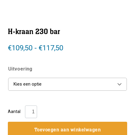
H-kraan 230 bar
Prijsklasse:
€
109,50
-
€
117,50
€109,50
tot
Uitvoering
€117,50
Kies een optie
H-
Aantal
kraan
230
Toevoegen aan winkelwagen
bar