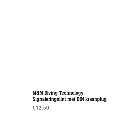
M&M Diving Technology:
Cilindern
Signaleringslint met DIN kraanplug
€
9,50
-
€
12,50
Meer inf
Meer info