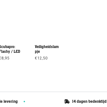
Scubapro:
Veiligheidslam
Flashy / LED
pje
€
8,95
€
12,50
Meer info
Meer info
le levering
14 dagen bedenktijd