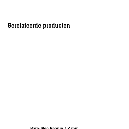
Gerelateerde producten
Bäre: Neo Beanie / 2 mm
Halcyon: 