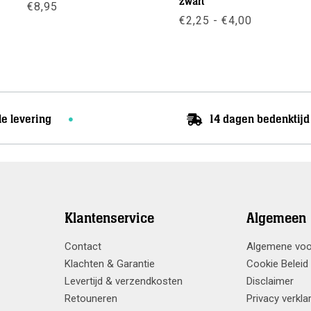
zwart
€
8,95
Prijsklass
€
2,25
-
€
4,00
€2,25
Meer info
tot
Meer info
€4,00
le levering
14 dagen bedenktijd
Klantenservice
Algemeen
Contact
Algemene vo
Klachten & Garantie
Cookie Beleid
Levertijd & verzendkosten
Disclaimer
Retouneren
Privacy verkla