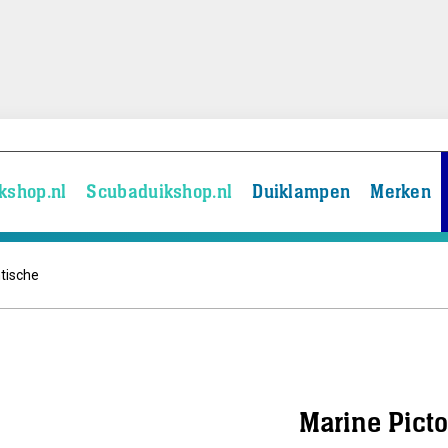
kshop.nl
Scubaduikshop.nl
Duiklampen
Merken
ntische
Marine Pictol