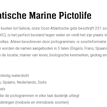
ntische Marine Pictolife
kusten tot Galicië, onze Oost-Atlantische gids beschrijft 251 s
C), is het perfect bestand tegen water en vindt het zijn plaats i
andtas. Alleen beschreven door pictogrammen, is soortinformatie
n worden de namen aangeboden in 5 talen (Engels, Frans, Spaans
 de locatie, manier van leven, biologische kenmerken, gedrag en
lledig waterdicht
ns, Spaans, Nederlands, Duits
na’s
e de pictogrammen in elke taal duidelijk uitlegt
rdelingen (mobiele en immobiele soorten)