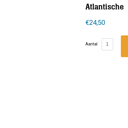
Atlantische
€
24,50
Marine
Aantal
Pictolife:
Oost
Atlantische
aantal