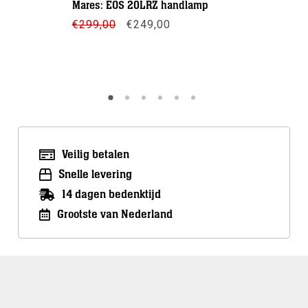
Mares: EOS 20LRZ handlamp
Mares: E
Oorspronkelijke
Huidige
€
299,00
€
249,00
€
259,00
prijs
prijs
was:
is:
€299,00.
€249,00.
Meer info
Meer inf
Veilig betalen
Snelle levering
14 dagen bedenktijd
Grootste van Nederland