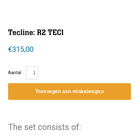
Tecline: R2 TEC1
€
315,00
Tecline:
Aantal
R2
TEC1
Toevoegen aan winkelwagen
aantal
The set consists of: