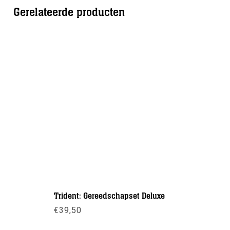
Gerelateerde producten
Trident: Gereedschapset Deluxe
Lijm Blac
€
39,50
€
8,95