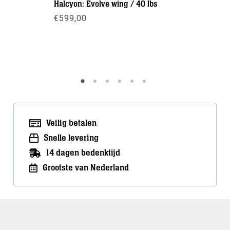
Halcyon: Evolve wing / 40 lbs
Halcyon: B
Smal
€
599,00
€
265,00
Meer info
Meer inf
Veilig betalen
Snelle levering
14 dagen bedenktijd
Grootste van Nederland