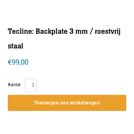
Tecline: Backplate 3 mm / roestvrij
staal
€
99,00
Tecline:
Aantal
Backplate
3
Toevoegen aan winkelwagen
mm
/
roestvrij
staal