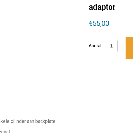
adaptor
€
55,00
DTD:
Aantal
STA
Single
tank
adaptor
aantal
kele cilinder aan backplate
 staal