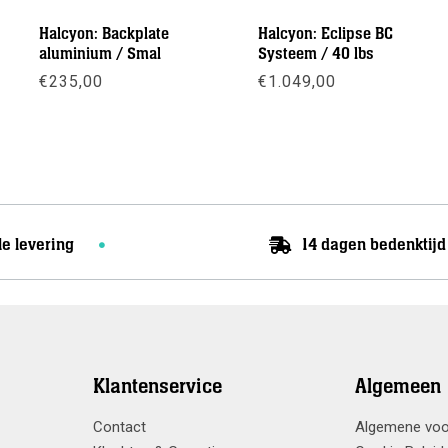
Halcyon: Backplate
Halcyon: Eclipse BC
aluminium / Smal
Systeem / 40 lbs
€
235,00
€
1.049,00
se:
Meer info
Meer info
le levering
14 dagen bedenktijd
Klantenservice
Algemeen
Contact
Algemene vo