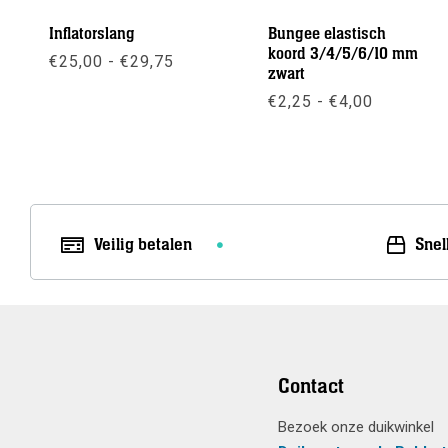
Inflatorslang
Bungee elastisch
koord 3/4/5/6/10 mm
Prijsklasse:
€
25,00
-
€
29,75
zwart
€25,00
tot
Prijsklas
€
2,25
-
€
4,00
Meer info
€29,75
€2,25
tot
Meer info
€4,00
Veilig betalen
Snel
Contact
Bezoek onze duikwinkel