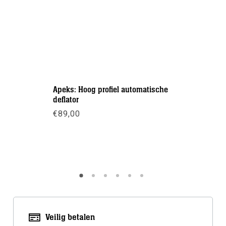
Apeks: Hoog profiel automatische
Apollo: B
deflator
€
109,00
€
89,00
Meer inf
Meer info
Veilig betalen