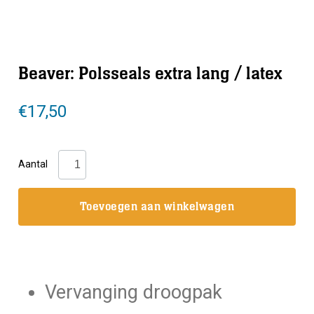
Beaver: Polsseals extra lang / latex
€
17,50
Beaver:
Aantal
Polsseals
extra
Toevoegen aan winkelwagen
lang
/
latex
aantal
Vervanging droogpak