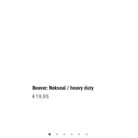
Beaver: Nekseal / heavy duty
Apollo: B
€
19,95
€
109,00
Meer info
Meer inf