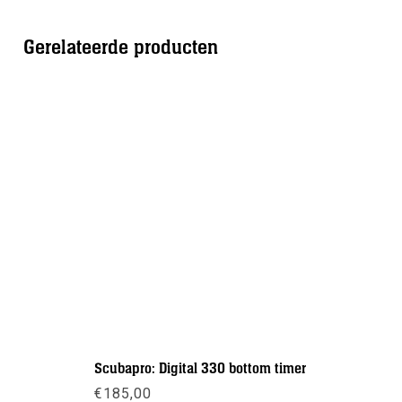
Gerelateerde producten
Scubapro: Digital 330 bottom timer
Trident: 
€
185,00
€
39,50