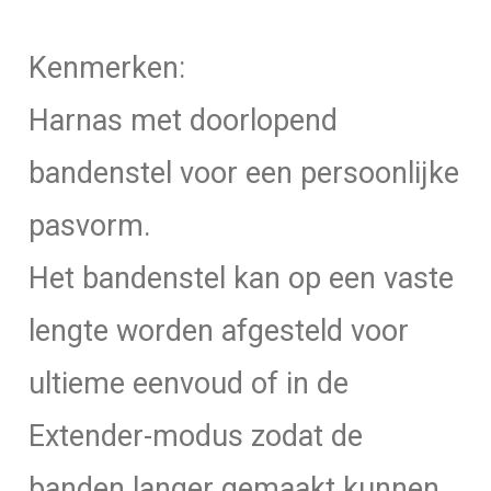
13
kg
Kenmerken:
aantal
Harnas met doorlopend
bandenstel voor een persoonlijke
pasvorm.
Het bandenstel kan op een vaste
lengte worden afgesteld voor
ultieme eenvoud of in de
Extender-modus zodat de
banden langer gemaakt kunnen