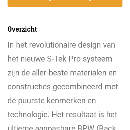
Pro
Systeem
donut
Overzicht
13
kg
In het revolutionaire design van
aantal
het nieuwe S-Tek Pro systeem
zijn de aller-beste materialen en
constructies gecombineerd met
de puurste kenmerken en
technologie. Het resultaat is het
ultieme aanpasbare BPW (Back