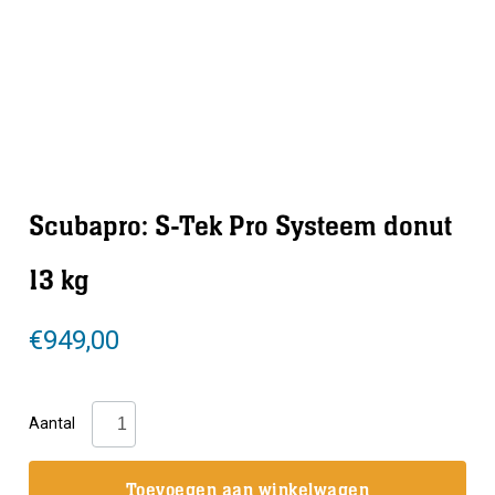
Scubapro: S-Tek Pro Systeem donut
13 kg
€
949,00
Scubapro:
Aantal
S-
Tek
Toevoegen aan winkelwagen