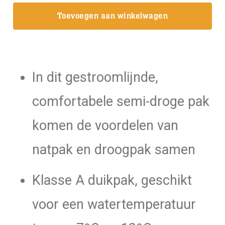
7.5
Toevoegen aan winkelwagen
pak
/
Dames
semi-
In dit gestroomlijnde,
droog
aantal
comfortabele semi-droge pak
komen de voordelen van
natpak en droogpak samen
Klasse A duikpak, geschikt
voor een watertemperatuur