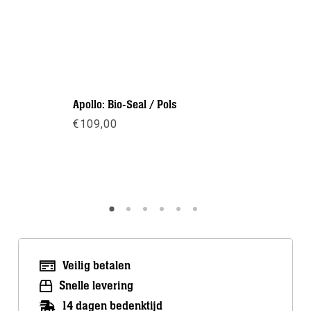
Apollo: Bio-Seal / Pols
€
109,00
Camaro: 
handscho
O
€
79,95
Meer info
p
€
Meer inf
Veilig betalen
Snelle levering
14 dagen bedenktijd