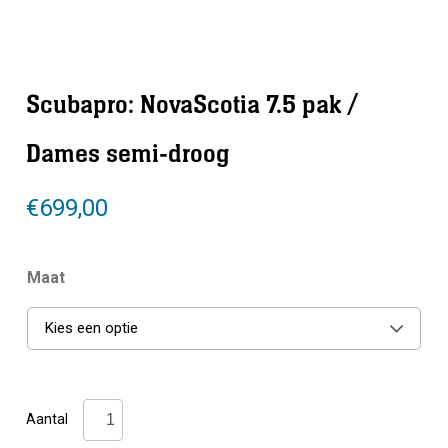
Scubapro: NovaScotia 7.5 pak /
Dames semi-droog
€
699,00
Maat
Kies een optie
Scubapro:
Aantal
NovaScotia