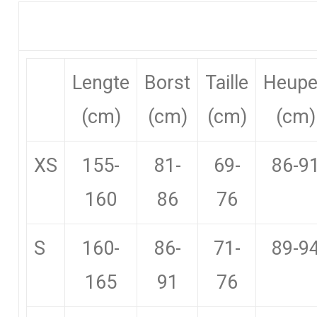
Lengte
Borst
Taille
Heup
(cm)
(cm)
(cm)
(cm)
XS
155-
81-
69-
86-9
160
86
76
S
160-
86-
71-
89-9
165
91
76