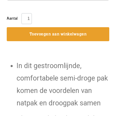
Scubapro:
Aantal
NovaScotia
7.5
Toevoegen aan winkelwagen
pak
/
Heren
semi-
In dit gestroomlijnde,
droog
aantal
comfortabele semi-droge pak
komen de voordelen van
natpak en droogpak samen