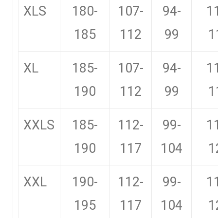
XLS
180-
107-
94-
1
185
112
99
1
XL
185-
107-
94-
1
190
112
99
1
XXLS
185-
112-
99-
1
190
117
104
1
XXL
190-
112-
99-
1
195
117
104
1