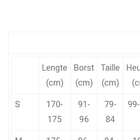
Lengte
Borst
Taille
He
(cm)
(cm)
(cm)
(
S
170-
91-
79-
99
175
96
84