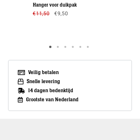
/ 6.5 mm
Hanger voor duikpak
€
99,00
Oorspronkelijke
Huidige
€
11,50
€
9,50
prijs
prijs
was:
is:
Meer inf
€11,50.
€9,50.
Meer info
Veilig betalen
Snelle levering
14 dagen bedenktijd
Grootste van Nederland