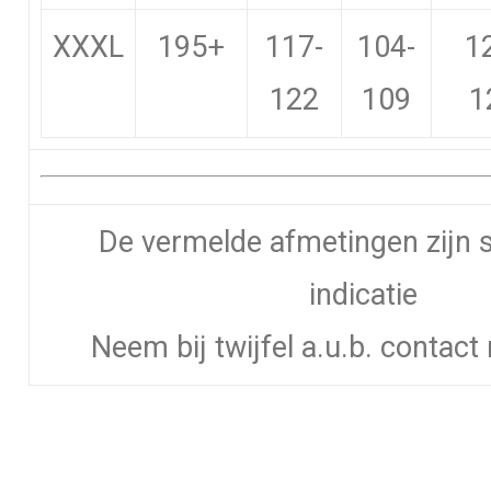
XXXL
195+
117-
104-
1
122
109
1
De vermelde afmetingen zijn 
indicatie
Neem bij twijfel a.u.b. contac