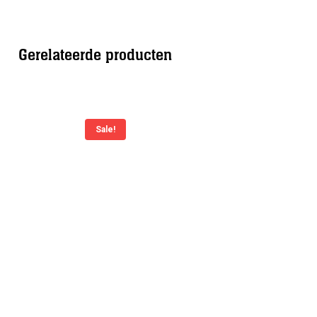
Gerelateerde producten
Sale!
Scubapro