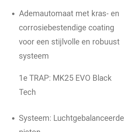
Black
Ademautomaat met kras- en
Tech
aantal
corrosiebestendige coating
voor een stijlvolle en robuust
systeem
1e TRAP: MK25 EVO Black
Tech
Systeem: Luchtgebalanceerde