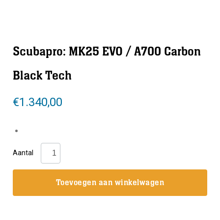
Scubapro: MK25 EVO / A700 Carbon
Black Tech
€
1.340,00
Scubapro:
Aantal
MK25
EVO
Toevoegen aan winkelwagen
/
A700
Carbon