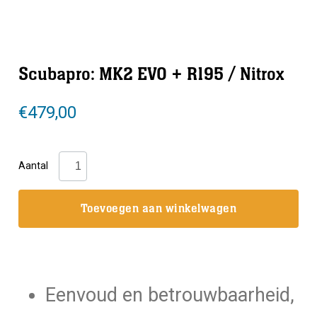
Scubapro: MK2 EVO + R195 / Nitrox
€
479,00
Scubapro:
Aantal
MK2
EVO
Toevoegen aan winkelwagen
+
R195
/
Nitrox
Eenvoud en betrouwbaarheid,
aantal