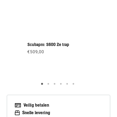
Scubapro: S600 2e trap
Apeks: XT
€
509,00
€
340,00
Meer info
Meer inf
Veilig betalen
Snelle levering