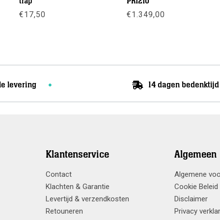
trap
PR1210
€
17,50
€
1.349,00
Meer info
Meer info
le levering
14 dagen bedenktijd
Klantenservice
Algemeen
Contact
Algemene vo
Klachten & Garantie
Cookie Beleid
Levertijd & verzendkosten
Disclaimer
Retouneren
Privacy verkla