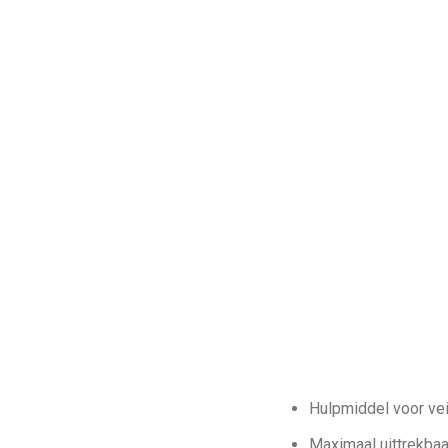
Hulpmiddel voor vei
Maximaal uittrekbaa