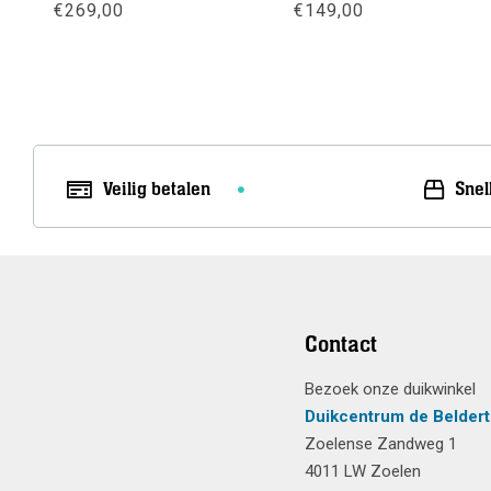
€
269,00
€
149,00
Meer info
Meer info
Veilig betalen
Snel
Contact
Bezoek onze duikwinkel
Duikcentrum de Beldert
Zoelense Zandweg 1
4011 LW Zoelen