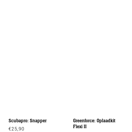
Scubapro: Snapper
Greenforce: Oplaadkit
Flexi II
€
25,90