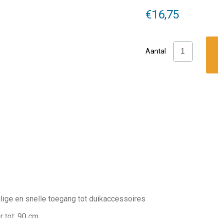
€
16,75
Aquatec:
Aantal
Retractor
aantal
lige en snelle toegang tot duikaccessoires
r tot: 90 cm