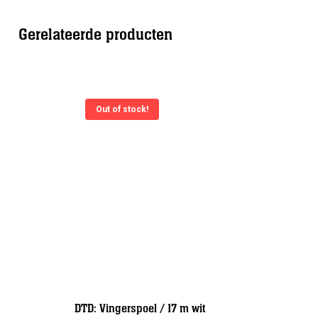
Gerelateerde producten
Out of stock!
Halcyon: 
m wit
DTD: Vingerspoel / 17 m wit