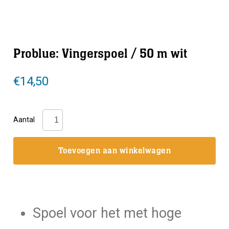
Problue: Vingerspoel / 50 m wit
€
14,50
Problue:
Aantal
Vingerspoel
/
Toevoegen aan winkelwagen
50
m
wit
aantal
Spoel voor het met hoge