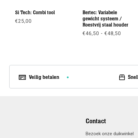
Si Tech: Combi tool
Bertec: Variabele
gewicht systeem /
€
25,00
Roestvrij staal houder
Prijskl
€
46,50
-
€
48,50
Meer info
€46,50
tot
Meer info
€48,50
Veilig betalen
Snel
Contact
Bezoek onze duikwinkel