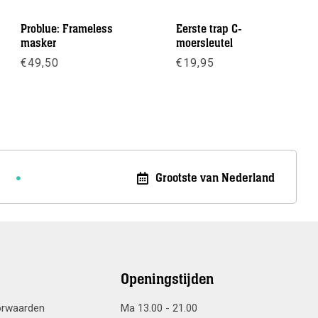
Problue: Frameless
Eerste trap C-
masker
moersleutel
€
49,50
€
19,95
Meer info
Meer info
Grootste van Nederland
Openingstijden
orwaarden
Ma 13.00 - 21.00