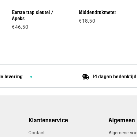
Eerste trap sleutel /
Middendrukmeter
Apeks
€
18,50
€
46,50
asse:
Meer info
Meer info
le levering
14 dagen bedenktijd
Klantenservice
Algemeen
Contact
Algemene vo