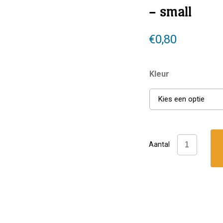
– small
€
0,80
Kleur
Kies een optie
DTD:
Aantal
Arrow
Lijnmarkeri
-
small
aantal