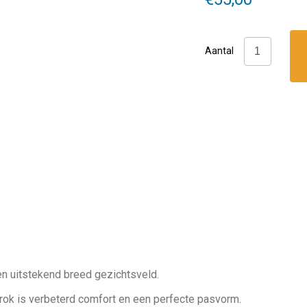
Problue:
Aantal
Frameless
masker
aantal
n uitstekend breed gezichtsveld.
 rok is verbeterd comfort en een perfecte pasvorm.