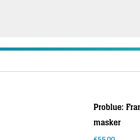
Problue: Fr
masker
€
55,00