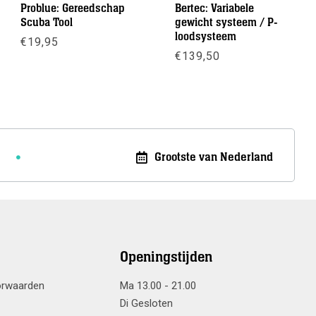
Problue: Gereedschap
Bertec: Variabele
Scuba Tool
gewicht systeem / P-
loodsysteem
€
19,95
sse:
€
139,50
Meer info
Meer info
Grootste van Nederland
Openingstijden
orwaarden
Ma 13.00 - 21.00
Di Gesloten