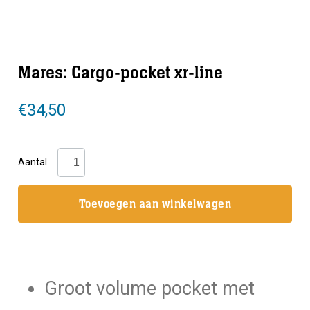
Mares: Cargo-pocket xr-line
€
34,50
Mares:
Aantal
Cargo-
pocket
Toevoegen aan winkelwagen
xr-
line
aantal
Groot volume pocket met