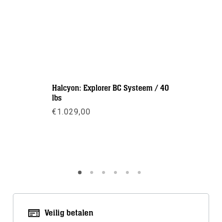
Halcyon: Explorer BC Systeem / 40
Halcyon: B
lbs
Smal
€
1.029,00
€
265,00
Meer info
Meer inf
Veilig betalen