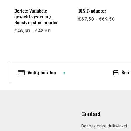
Bertec: Variabele
DIN T-adapter
gewicht systeem /
Prijskl
€
67,50
-
€
69,50
Roestvrij staal houder
€67,50
tot
Prijsklasse:
€
46,50
-
€
48,50
Meer info
€69,50
€46,50
tot
Meer info
€48,50
Veilig betalen
Snel
Contact
Bezoek onze duikwinkel