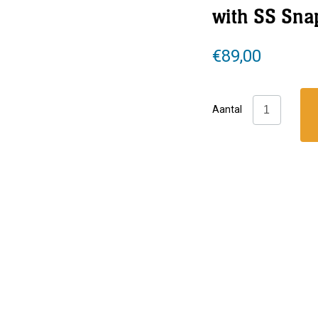
with SS Sna
€
89,00
Hollis:
Aantal
Storage
Pocket
with
SS
Snaps
aantal