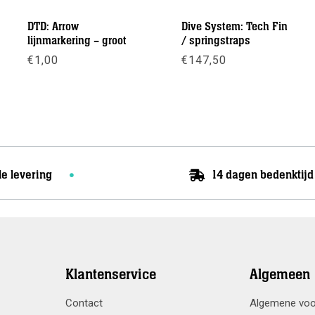
DTD: Arrow
Dive System: Tech Fin
lijnmarkering – groot
/ springstraps
asse:
€
1,00
€
147,50
Meer info
Meer info
le levering
14 dagen bedenktijd
Klantenservice
Algemeen
Contact
Algemene vo