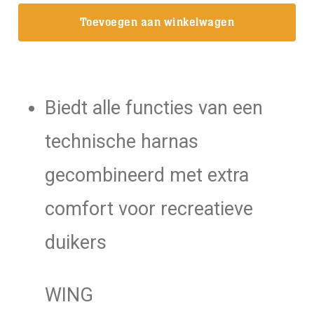
Fly
Toevoegen aan winkelwagen
13D
Comfort
Rescue
set
Biedt alle functies van een
aantal
technische harnas
gecombineerd met extra
comfort voor recreatieve
duikers
WING