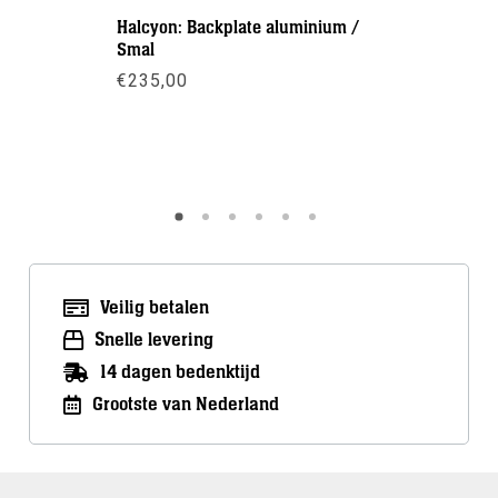
Halcyon: Backplate aluminium /
Halcyon: 
Smal
gewicht 2
€
235,00
€
279,00
Meer info
Meer inf
Veilig betalen
Snelle levering
14 dagen bedenktijd
Grootste van Nederland