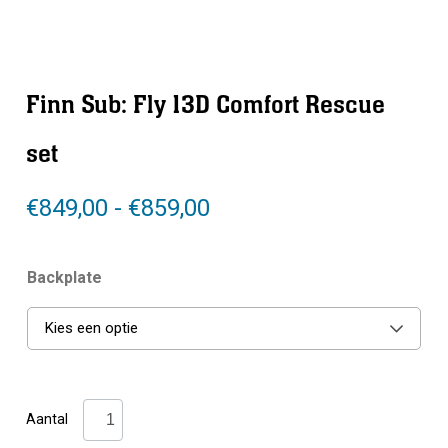
Finn Sub: Fly 13D Comfort Rescue
set
Prijsklasse:
€
849,00
-
€
859,00
€849,00
tot
Backplate
€859,00
Kies een optie
Finn
Aantal
Sub: