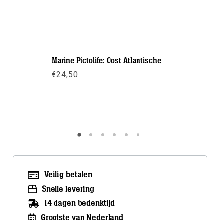
Marine Pictolife: Oost Atlantische
Marine Pi
€
24,50
€
24,50
Meer info
Meer inf
Veilig betalen
Snelle levering
14 dagen bedenktijd
Grootste van Nederland