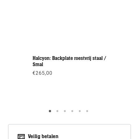
Halcyon: Backplate roestvrij staal /
Halcyon: 
Smal
Smal
€
265,00
€
235,00
Meer info
Meer inf
Veilig betalen