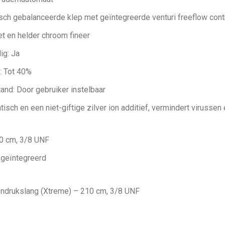
ch gebalanceerde klep met geïntegreerde venturi freeflow con
t en helder chroom fineer
ig: Ja
: Tot 40%
nd: Door gebruiker instelbaar
isch en een niet-giftige zilver ion additief, vermindert virussen
0 cm, 3/8 UNF
, geïntegreerd
ndrukslang (Xtreme) – 210 cm, 3/8 UNF