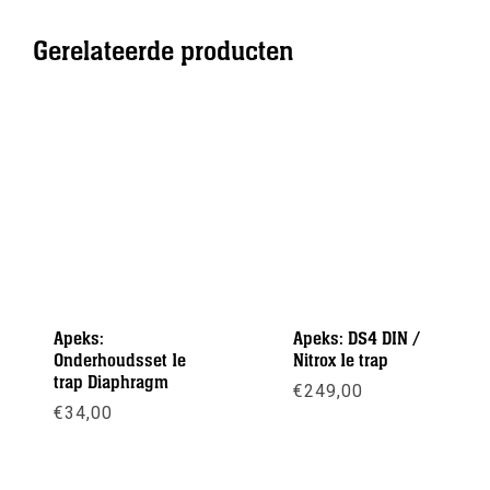
Gerelateerde producten
Apeks:
Apeks: DS4 DIN /
Onderhoudsset 1e
Nitrox 1e trap
trap Diaphragm
€
249,00
€
34,00
Meer info
Meer info