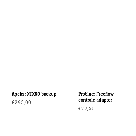
Apeks: XTX50 backup
Problue: Freeflow
controle adapter
€
295,00
€
27,50
Meer info
Meer info