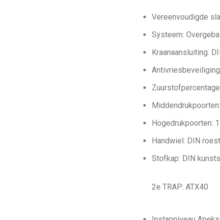
Vereenvoudigde slan
Systeem: Overgeba
Kraanaansluiting: D
Antivriesbeveiliging
Zuurstofpercentage
Middendrukpoorten
Hogedrukpoorten: 
Handwiel: DIN roestv
Stofkap: DIN kunsts
2e TRAP: ATX40
Instapniveau Apek