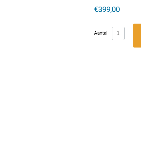
€
399,00
Apeks:
Aantal
DS4
+
ATX40
DIN
aantal