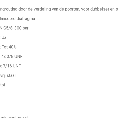
grouting door de verdeling van de poorten, voor dubbelset en 
lanceerd diafragma
IN G5/8, 300 bar
: Ja
: Tot 40%
: 4x 3/8 UNF
1x 7/16 UNF
rij staal
tof
s ademautomaat