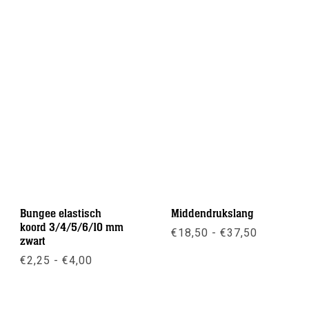
Bungee elastisch
Middendrukslang
koord 3/4/5/6/10 mm
Prijsklas
€
18,50
-
€
37,50
zwart
€18,50
tot
Prijsklasse:
€
2,25
-
€
4,00
Meer info
€37,50
€2,25
tot
Meer info
€4,00