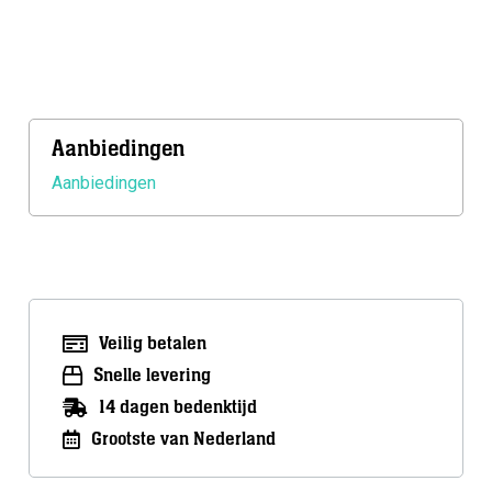
was:
is:
€75,00.
€67,50.
Meer info
Aanbiedingen
Aanbiedingen
Veilig betalen
Snelle levering
14 dagen bedenktijd
Grootste van Nederland