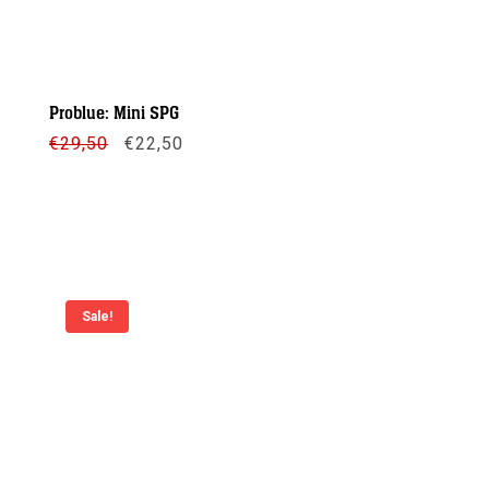
Problue: Mini SPG
Oorspronkelijke
Huidige
€
29,50
€
22,50
prijs
prijs
was:
is:
€29,50.
€22,50.
Meer info
Sale!