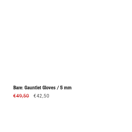
Bare: Gauntlet Gloves / 5 mm
Oorspronkelijke
Huidige
€
49,50
€
42,50
prijs
prijs
was:
is:
€49,50.
€42,50.
Meer info