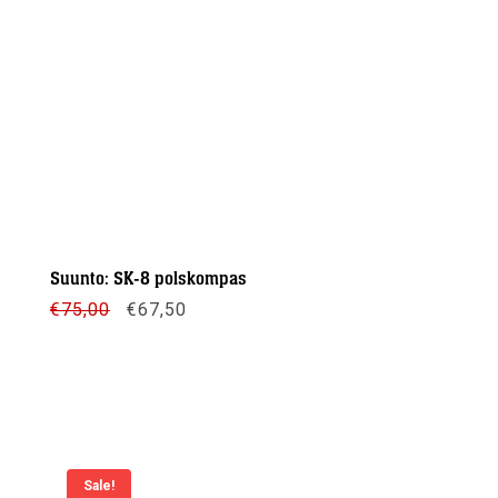
Suunto: SK-8 polskompas
Oorspronkelijke
Huidige
€
75,00
€
67,50
prijs
prijs
was:
is:
€75,00.
€67,50.
Meer info
Sale!