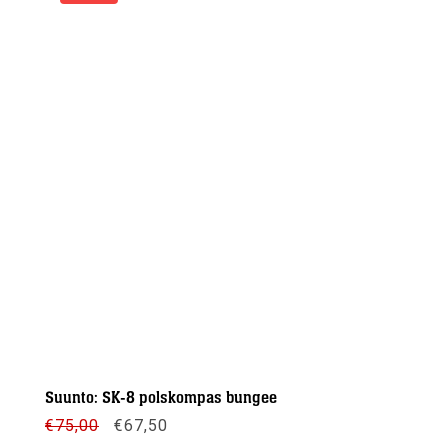
Suunto: SK-8 polskompas bungee
Oorspronkelijke
Huidige
€
75,00
€
67,50
prijs
prijs