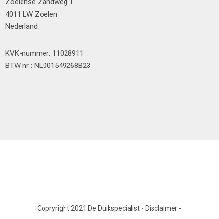
Zoelense Zandweg 1
4011 LW Zoelen
Nederland
KVK-nummer: 11028911
BTW nr : NL001549268B23
Copryright 2021 De Duikspecialist
-
Disclaimer
-