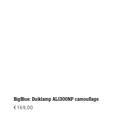
BigBlue: Duiklamp AL1300NP camouflage
€
169,00
Meer info