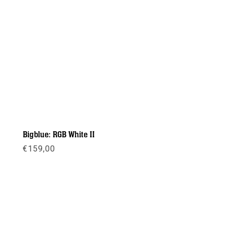
Bigblue: RGB White II
€
159,00
Meer info