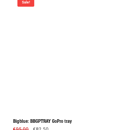
Sale!
Bigblue: BBGPTRAY GoPro tray
Oorspronkelijke
Huidige
€
95,00
€
82,50