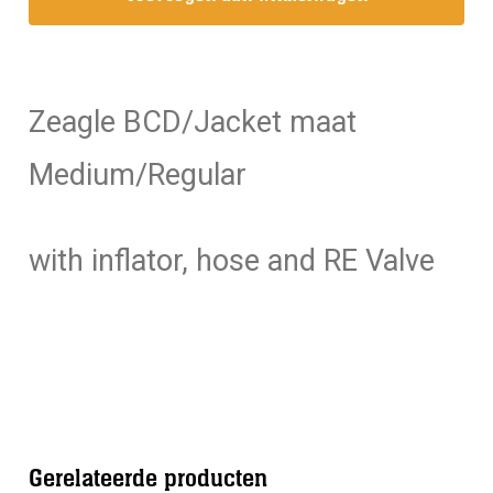
4
OP=OP!!
Maat
Medium
Zeagle BCD/Jacket maat
aantal
Medium/Regular
with inflator, hose and RE Valve
Gerelateerde producten