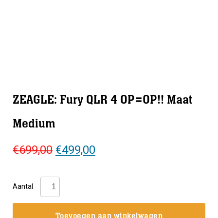
ZEAGLE: Fury QLR 4 OP=OP!! Maat
Medium
Oorspronkelijke
Huidige
€
699,00
€
499,00
prijs
prijs
was:
is:
ZEAGLE:
Aantal
€699,00.
€499,00.
Fury
QLR
Toevoegen aan winkelwagen