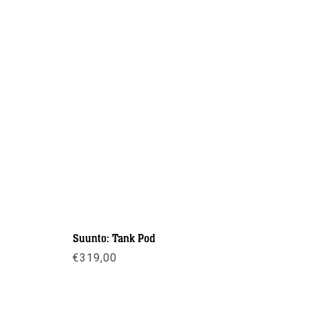
Suunto: Tank Pod
Halcyon: 
€
319,00
€
289,00
Meer info
Meer inf