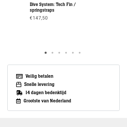
Dive System: Tech Fin /
Scubapro:
springstraps
€
185,00
€
147,50
Meer inf
Meer info
Veilig betalen
Snelle levering
14 dagen bedenktijd
Grootste van Nederland