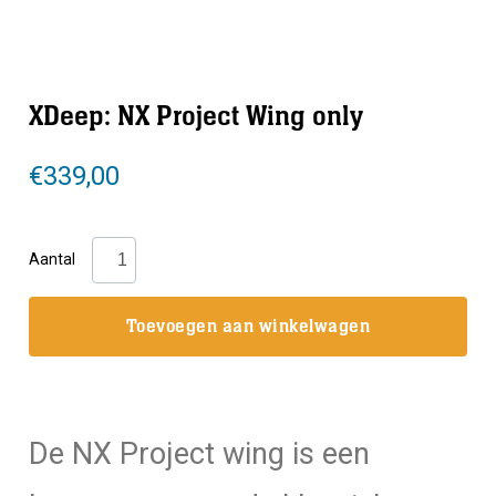
XDeep: NX Project Wing only
€
339,00
XDeep:
Aantal
NX
Project
Toevoegen aan winkelwagen
Wing
only
aantal
De NX Project wing is een