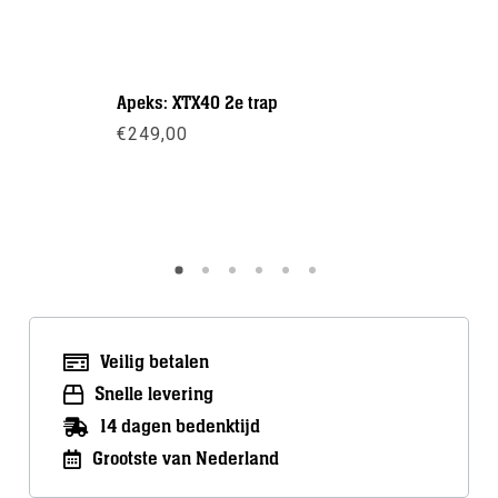
Apeks: XTX40 2e trap
Problue: 
m / Geslo
€
249,00
€
35,00
Meer info
Meer inf
Veilig betalen
Snelle levering
14 dagen bedenktijd
Grootste van Nederland