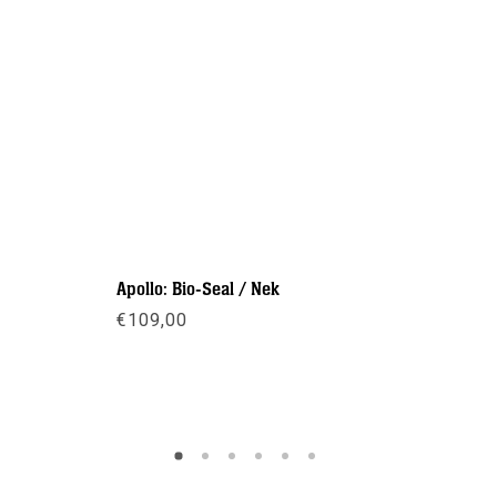
Apollo: Bio-Seal / Nek
Problue: 
€
109,00
€
89,50
Meer info
Meer inf