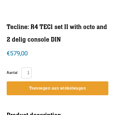
Tecline: R4 TEC1 set II with octo and
2 delig console DIN
€
579,00
Tecline:
Aantal
R4
TEC1
Toevoegen aan winkelwagen
set
II
with
octo