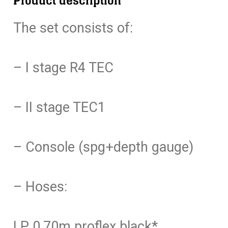
Product description
and
The set consists of:
2
delig
console
– I stage R4 TEC
DIN
aantal
– II stage TEC1
– Console (spg+depth gauge)
– Hoses:
LP 0,70m proflex black*