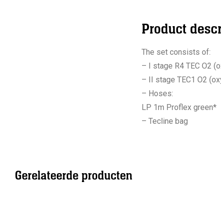
Product descr
The set consists of:
– I stage R4 TEC O2 (o
– II stage TEC1 O2 (ox
– Hoses:
LP 1m Proflex green*
– Tecline bag
Gerelateerde producten