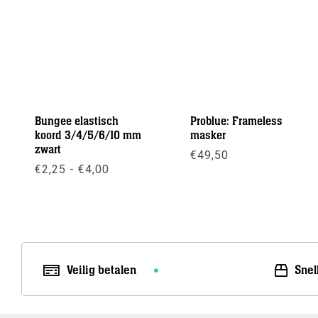
Bungee elastisch
Problue: Frameless
koord 3/4/5/6/10 mm
masker
zwart
€
49,50
Prijsklasse:
€
2,25
-
€
4,00
€2,25
Meer info
tot
Meer info
€4,00
Veilig betalen
Snel