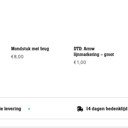
Mondstuk met brug
DTD: Arrow
lijnmarkering – groot
€
8,00
€
1,00
Meer info
Meer info
le levering
14 dagen bedenktijd