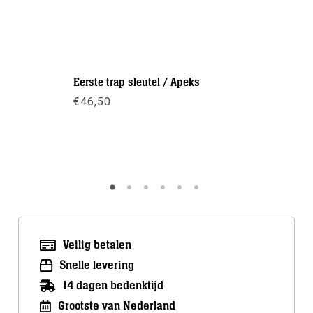
Eerste trap sleutel / Apeks
DIN T-ada
€
46,50
€
67,50
-
Meer info
Meer inf
Veilig betalen
Snelle levering
14 dagen bedenktijd
Grootste van Nederland