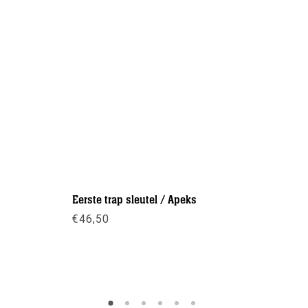
Eerste trap sleutel / Apeks
DIN T-ada
€
46,50
€
67,50
-
Meer info
Meer inf