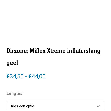
Dirzone: Miflex Xtreme inflatorslang
geel
Prijsklasse:
€
34,50
-
€
44,00
€34,50
tot
Lengtes
€44,00
Kies een optie