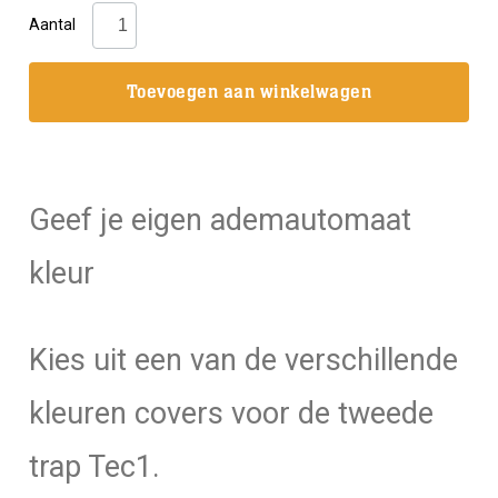
Tecline:
Aantal
Cover
voor
Toevoegen aan winkelwagen
II-
de
trap
TEC1
Geef je eigen ademautomaat
aantal
kleur
Kies uit een van de verschillende
kleuren covers voor de tweede
trap Tec1.