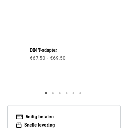
DIN T-adapter
DTD: Cook
Prijsklasse:
€
67,50
-
€
69,50
€
1,00
€67,50
tot
€69,50
Meer info
Meer inf
Veilig betalen
Snelle levering